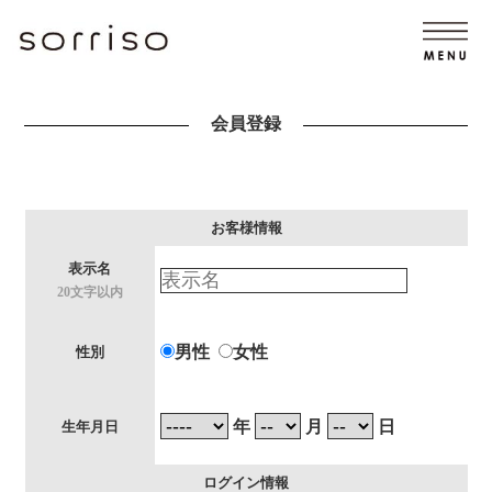
会員登録
お客様情報
表示名
20文字以内
男性
女性
性別
年
月
日
生年月日
ログイン情報