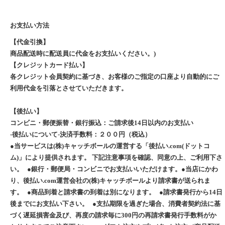
お支払い方法
【代金引換】
商品配送時に配送員に代金をお支払いください。)
【クレジットカード払い】
各クレジット会員契約に基づき、お客様のご指定の口座より自動的にご
利用代金を引落とさせていただきます。
【後払い】
コンビニ・郵便振替・銀行振込：ご請求後14日以内のお支払い
-後払いについて-決済手数料：２００円（税込）
●当サービスは(株)キャッチボールの運営する「後払い.com(ドットコ
ム)」により提供されます。 下記注意事項を確認、同意の上、ご利用下さ
い。 ●銀行・郵便局・コンビニでお支払いいただけます。●当店にかわ
り、後払い.com運営会社の(株)キャッチボールより請求書が送られま
す。 ●商品到着と請求書の到着は別になります。 ●請求書発行から14日
後までにお支払い下さい。 ●支払期限を過ぎた場合、消費者契約法に基
づく遅延損害金及び、再度の請求毎に300円の再請求書発行手数料がか